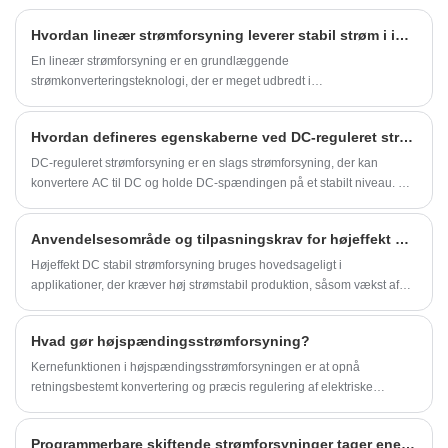
og andre elektriske parametermålere.
Hvordan lineær strømforsyning leverer stabil strøm i industrielle systemer
En lineær strømforsyning er en grundlæggende
strømkonverteringsteknologi, der er meget udbredt i
præcisionselektronik, industrielt udstyr, laboratorieinstrumenter og
kommunikationssystemer. Denne artikel forklarer, hvordan en lineær
Hvordan defineres egenskaberne ved DC-reguleret strømforsyning?
strømforsyning fungerer, dens fordele og begrænsninger, og hvorfor
den forbliver essentiel i moderne applikationer på trods af fremkomsten
DC-reguleret strømforsyning er en slags strømforsyning, der kan
af ​​switching-teknologier. Det giver også praktisk valgvejledning,
konvertere AC til DC og holde DC-spændingen på et stabilt niveau. Det
vedligeholdelsestips og applikationsindsigt for at hjælpe ingeniører og
er en meget vigtig strømforsyning og spiller en vigtig rolle i
købere med at træffe informerede beslutninger.
vedligeholdelse og forskning af elektronisk udstyr.
Anvendelsesområde og tilpasningskrav for højeffekt DC stabil strømforsyning
Højeffekt DC stabil strømforsyning bruges hovedsageligt i
applikationer, der kræver høj strømstabil produktion, såsom vækst af
halvledermaterialer, elektronstrålesvejsning, svejsning, elektrolyse,
autoklavering osv. Samtidig er den også meget brugt i industrielle
Hvad gør højspændingsstrømforsyning?
produktionslinjer , såsom fremstilling af solpaneler, LED-lyskilder og
andre produktionslinjer, der har brug for præcis styring.
Kernefunktionen i højspændingsstrømforsyningen er at opnå
retningsbestemt konvertering og præcis regulering af elektriske
energiformer. Som en speciel strømforsyningsenhed konverterer den
konventionel indgangsspænding til kilovolt DC eller pulsudgang
Programmerbare skiftende strømforsyninger tager energieffektivitet til det næste niveau
gennem en boost -topologi.