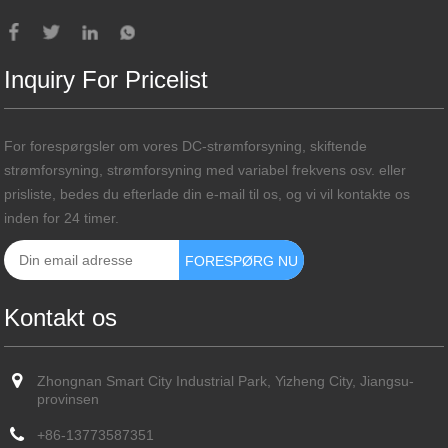
Inquiry For Pricelist
For forespørgsler om vores DC-strømforsyning, skiftende
strømforsyning, strømforsyning med variabel frekvens osv. eller
prisliste, bedes du efterlade din e-mail til os, og vi vil kontakte os
inden for 24 timer.
Kontakt os
Zhongnan Smart City Industrial Park, Yizheng City, Jiangsu-
provinsen
+86-13773587351