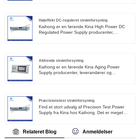
kan bruges til at forsvare højkantstest,
gasudladning, højspændingsrørtestældning,
kan også bruges i andre elektroniske
komponenters testældning.
Højeffekt DC-reguleret strømforsyning
Kaihong er en førende Kina High Power DC
Regulated Power Supply producenter,
leverandører og eksportører. Denne serie af
DC-spændingsstabiliseret strømforsyning er en
ideel spændingsstrømforsyning, som kan
bruges i vid udstrækning på fabrikker, skoler,
forskningsinstitutter, laboratorier og forskellige
Aldrende strømforsyning
afdelinger i den nationale økonomi.
Kaihong er en førende Kina Aging Power
Supply producenter, leverandører og
eksportør.
Funktioner af dobbeltkanals DC-aldrende
strømforsyning
1. Avanceret justeringsteknologi er vedtaget
2. Det har fordelene ved høj stabilitet, lav
Præcisionstest strømforsyning
bølgespænding og lang kontinuerlig arbejdstid
Find et stort udvalg af Precision Test Power
Supply fra Kina hos Kaihong. Det er meget
velegnet til behovet for
højpræcisionsinspektion og kalibrering af
arbejdspladsen, såsom måleafdelingen for en
Relateret Blog
Anmeldelser
række forskellige spændings-, strøm-, effekt-