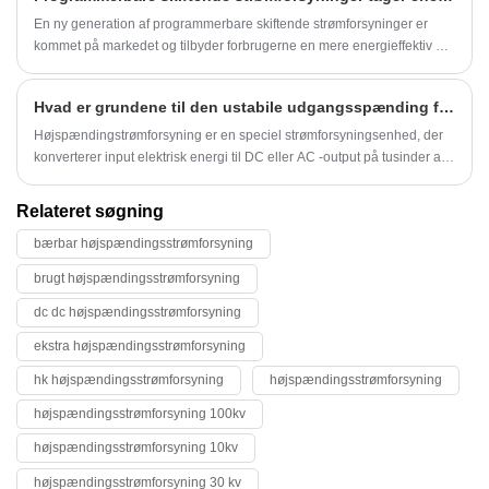
En ny generation af programmerbare skiftende strømforsyninger er
kommet på markedet og tilbyder forbrugerne en mere energieffektiv og
alsidig måde at drive deres elektroniske enheder på.
Hvad er grundene til den ustabile udgangsspænding for højspændingsstrømforsyning?
Højspændingstrømforsyning er en speciel strømforsyningsenhed, der
konverterer input elektrisk energi til DC eller AC -output på tusinder af
volt til titusinder af volt.
Relateret søgning
bærbar højspændingsstrømforsyning
brugt højspændingsstrømforsyning
dc dc højspændingsstrømforsyning
ekstra højspændingsstrømforsyning
hk højspændingsstrømforsyning
højspændingsstrømforsyning
højspændingsstrømforsyning 100kv
højspændingsstrømforsyning 10kv
højspændingsstrømforsyning 30 kv