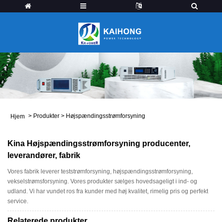
>
Produkter
>
Højspændingsstrømforsyning
Hjem
Kina Højspændingsstrømforsyning producenter,
leverandører, fabrik
Vores fabrik leverer teststrømforsyning, højspændingsstrømforsyning,
vekselstrømsforsyning. Vores produkter sælges hovedsageligt i ind- og
udland. Vi har vundet ros fra kunder med høj kvalitet, rimelig pris og perfekt
service.
Relaterede produkter