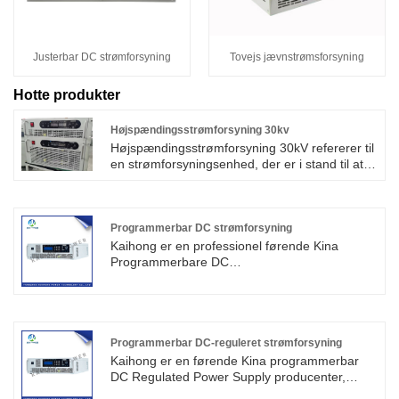
Justerbar DC strømforsyning
Tovejs jævnstrømsforsyning
Hotte produkter
Højspændingsstrømforsyning 30kv
Højspændingsstrømforsyning 30kV refererer til
en strømforsyningsenhed, der er i stand til at
levere en udgangsspænding på 30.000 volt.
Denne højspændingsstrømforsyning bruges
normalt til specifikke applikationer, såsom
videnskabelig forskning, industriel fremstilling,
Programmerbar DC strømforsyning
medicinsk udstyr og andre områder. Det kan
Kaihong er en professionel førende Kina
producere højt elektrisk felt og
Programmerbare DC
højspændingsmiljø for at imødekomme
strømforsyningsproducenter med høj kvalitet
behovene for tilsvarende udstyr eller
og rimelig pris. Strømforsyningen kan bruges til
eksperimenter.
at forsvare højkantstest, gasudladning,
højspændingsrørtestældning, kan også bruges
i andre elektroniske komponenters
Programmerbar DC-reguleret strømforsyning
testældning.
Kaihong er en førende Kina programmerbar
DC Regulated Power Supply producenter,
leverandører og eksportør. Strømforsyningen