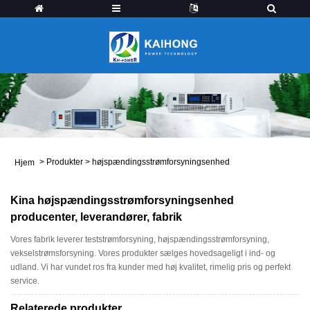
>
Produkter
>
højspændingsstrømforsyningsenhed
Hjem
Kina højspændingsstrømforsyningsenhed
producenter, leverandører, fabrik
Vores fabrik leverer teststrømforsyning, højspændingsstrømforsyning,
vekselstrømsforsyning. Vores produkter sælges hovedsageligt i ind- og
udland. Vi har vundet ros fra kunder med høj kvalitet, rimelig pris og perfekt
service.
Relaterede produkter