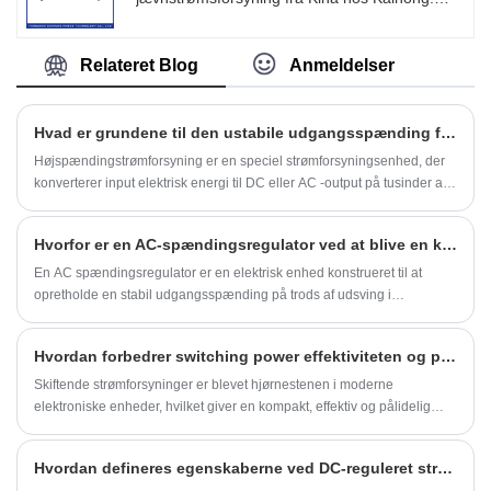
Især inden for kondensatorer, DC-motorer,
relæer, galvanisering, oxidation, elektroforese,
elektrolyse, korrosion, aktivering,
Relateret Blog
Anmeldelser
vandbehandling og andre instrumenter er
instrumentfabrikanter blevet meget bredt
fremmet, på gymnasier og universiteter,
Hvad er grundene til den ustabile udgangsspænding for højspændingsstrømforsyning?
forskningsinstitutter vandt også en masse ros.
Højspændingstrømforsyning er en speciel strømforsyningsenhed, der
konverterer input elektrisk energi til DC eller AC -output på tusinder af
volt til titusinder af volt.
Hvorfor er en AC-spændingsregulator ved at blive en kritisk strømsikkerhedsløsning i dag?
En AC spændingsregulator er en elektrisk enhed konstrueret til at
opretholde en stabil udgangsspænding på trods af udsving i
indgangsspændingen. Da globale industrier i stigende grad er
afhængige af følsomme elektroniske systemer – automationsudstyr,
Hvordan forbedrer switching power effektiviteten og pålideligheden i moderne elektronik?
medicinsk udstyr, kommunikationsnetværk og præcisionsfremstilling –
bliver efterspørgslen efter stabil, interferensfri strøm påtrængende.
Skiftende strømforsyninger er blevet hjørnestenen i moderne
elektroniske enheder, hvilket giver en kompakt, effektiv og pålidelig
metode til at konvertere elektrisk energi. I modsætning til traditionelle
lineære strømforsyninger anvender koblingsstrømforsyninger
Hvordan defineres egenskaberne ved DC-reguleret strømforsyning?
højfrekvent koblingsteknologi til at regulere udgangsspænding og