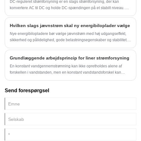
strøm, hvilket giver betydelige fordele inden for energieffektivitet,
DC-reguleret strømforsyning er en slags strømforsyning, der kan
varmestyring og størrelsesreduktion.
konvertere AC til DC og holde DC-spændingen på et stabilt niveau. Det
er en meget vigtig strømforsyning og spiller en vigtig rolle i
vedligeholdelse og forskning af elektronisk udstyr.
Hvilken slags jævnstrøm skal ny energibiloplader vælge
Nye energibilopladere bør vælge jævnstrøm med høj udgangseffekt,
sikkerhed og pålidelighed, gode belastningsegenskaber og stabilitet.
Den almindeligt anvendte DC strømforsyning er matrix strømforsyning,
transformer strømforsyning, DC-DC konverter strømforsyning og så
Grundlæggende arbejdsprincip for liner strømforsyning
videre.
En konstant vandgennemstrømning kan ikke opretholdes alene af
forskellen i vandstanden, men en konstant vandstandsforskel kan
opretholdes ved hjælp af en vandpumpe til kontinuerligt at sende vand
fra et lavt sted til et højt sted for at danne en jævn vandstrøm. Ligesom
Send forespørgsel
dette kan det elektrostatiske felt, der genereres af ladningen alene, ikke
opretholde en konstant strøm, men ved hjælp af en linerstrømforsyning
kan den ikke-elektrostatiske effekt (benævnt "ikke-elektrostatisk kraft")
bruges til at flytte positiv ladning fra den negative elektrode med et
lavere potentiale.