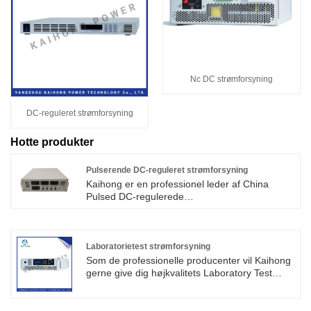
Nc DC strømforsyning
DC-reguleret strømforsyning
Hotte produkter
Pulserende DC-reguleret strømforsyning
Kaihong er en professionel leder af China
Pulsed DC-regulerede
strømforsyningsproducenter med høj kvalitet
og rimelig pris. Pulserende
jævnspændingsreguleret strømforsyning. I
processen med pulseret galvanisering, når
Laboratorietest strømforsyning
strømmen er tændt, øges den elektrokemiske
Som de professionelle producenter vil Kaihong
polarisering, metalioner nær katodeområdet er
gerne give dig højkvalitets Laboratory Test
fuldt aflejret, og belægningen er fin og lys. Når
Power Supply. Og vi vil tilbyde dig den bedste
strømmen afbrydes, vender udladningsionerne
eftersalgsservice og rettidig levering. Vi leverer
nær katodeområdet tilbage til den oprindelige
også højeffekt justerbar lineær DC