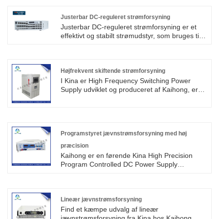
koncentration, og koncentrationspolariseringen
strømforsyning og højfrekvens switch justerbar
elimineres.
strømforsyning.
Justerbar DC-reguleret strømforsyning
Justerbar DC-reguleret strømforsyning er et
effektivt og stabilt strømudstyr, som bruges til
at levere stabil jævnstrøm til forskelligt
elektronisk udstyr og kredsløb. Produktet kan
justere udgangsspændingen og strømmen for
at opfylde kravene til forskelligt udstyr. Denne
Højfrekvent skiftende strømforsyning
artikel vil introducere egenskaberne og
I Kina er High Frequency Switching Power
fordelene ved justerbar DC-reguleret
Supply udviklet og produceret af Kaihong, er
strømforsyning og dens anvendelse i
blevet meget brugt i elektrolyse, elektroforese,
forskellige applikationsscenarier.
smeltning, opvarmning, dannelse, korrosion,
spildevandsbehandling og andre områder.
Programstyret jævnstrømsforsyning med høj
præcision
Kaihong er en førende Kina High Precision
Program Controlled DC Power Supply
producenter, leverandører og eksportører.
Udstyret betjenes af alle knapper, og softwaren
er aflåst, så det er ikke nemt at beskadige
udstyret.
Lineær jævnstrømsforsyning
Find et kæmpe udvalg af lineær
jævnstrømsforsyning fra Kina hos Kaihong.