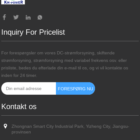
Inquiry For Pricelist
For forespørgsler om vores DC-strømforsyning, skiftende
strømforsyning, strømforsyning med variabel frekvens osv. eller
prisliste, bedes du efterlade din e-mail til os, og vi vil kontakte os
inden for 24 timer.
Kontakt os
Zhongnan Smart City Industrial Park, Yizheng City, Jiangsu-
provinsen