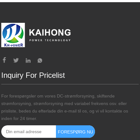
Inquiry For Pricelist
For forespørgsler om vores DC-strømforsyning, skiftende
strømforsyning, strømforsyning med variabel frekvens osv. eller
prisliste, bedes du efterlade din e-mail til os, og vi vil kontakte os
inden for 24 timer.