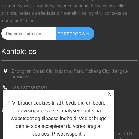
strømforsyning, strømforsyning med variabel frekvens osv. eller
prisliste, bedes du efterlade din e-mail til os, og vi vil kontakte os
inden for 24 timer.
Kontakt os
Zhongnan Smart City Industrial Park, Yizheng City, Jiangsu-
provinsen
+86-13773587351
X
+86-13773587351
Vi bruger cookies til at tilbyde dig en bedre
sun@cn-hvps.com
browsingoplevelse, analysere trafik på
webstedet og tilpasse indhold. Ved at bruge
denne side accepterer du vores brug af
cookies.
Privatlivspolitik
Copyright © 2023 Yangzhou Kaihong Power Technology Co., LTD. -