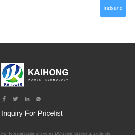
Indsend
Inquiry For Pricelist
For forespørgsler om vores DC-strømforsyning, skiftende