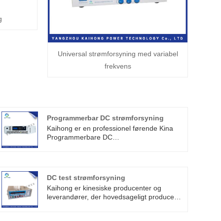
g
Universal strømforsyning med variabel
frekvens
Programmerbar DC strømforsyning
Kaihong er en professionel førende Kina
Programmerbare DC
strømforsyningsproducenter med høj
kvalitet og rimelig pris. Strømforsyningen
kan bruges til at forsvare højkantstest,
gasudladning,
DC test strømforsyning
højspændingsrørtestældning, kan også
Kaihong er kinesiske producenter og
bruges i andre elektroniske komponenters
leverandører, der hovedsageligt producerer
testældning.
DC Test Power Supply med mange års
erfaring. Dc test strømforsyning er en test