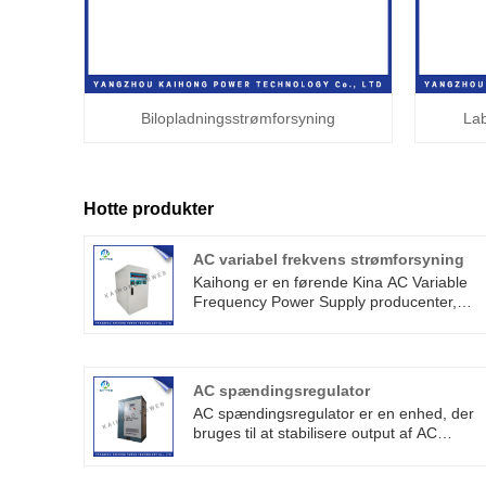
Bilopladningsstrømforsyning
Lab
Hotte produkter
AC variabel frekvens strømforsyning
Kaihong er en førende Kina AC Variable
Frequency Power Supply producenter,
leverandører og eksportører. AC
frekvenskonverteringsstrømforsyning er
blevet meget brugt i fremstilling af
husholdningsapparater, motor, jernbane,
AC spændingsregulator
olieboreplatform.
AC spændingsregulator er en enhed, der
bruges til at stabilisere output af AC
spænding. Det kan producere en stabil
udgangsspænding ved at justere størrelse