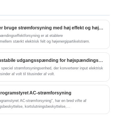
strømforsyning udviklet til motorstyring,
drivmotor og køretøjstest i den nye
energibilindustri.
Hvorfor skal nogle enheder bruge strømforsyning med høj effekt og højspænding?
spændingseffektforsyning er at etablere
ellem stærkt elektrisk felt og højenergipartikelstrøm.
Hvad er grundene til den ustabile udgangsspænding for højspændingsstrømforsyning?
peciel strømforsyningsenhed, der konverterer input elektrisk
inder af volt til titusinder af volt.
rogramstyret AC-strømforsyning
gramstyret AC-strømforsyning", har en bred vifte af
gsbeskyttelse, kortslutningsbeskyttelse,
 funktioner, der giver brugerne et sikkert og pålideligt