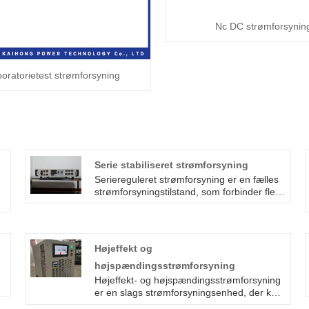
Nc DC strømforsynin
oratorietest strømforsyning
Serie stabiliseret strømforsyning
Seriereguleret strømforsyning er en fælles
strømforsyningstilstand, som forbinder flere
regulerede strømforsyninger i en bestemt
rækkefølge for at give stabil
spændingsudgang. Arbejdsprincippet for
den seriestabiliserede strømforsyning er at
Højeffekt og
stabilisere indgangsspændingen i
højspændingsstrømforsyning
segmenter, og hvert segment er ansvarlig
for en stabiliseret strømforsyning. Ved at
Højeffekt- og højspændingsstrømforsyning
forbinde flere regulerede strømforsyninger i
er en slags strømforsyningsenhed, der kan
n
rækkefølge, kan der opnås større stabilitet
levere høj effekt og højspændingsudgang.