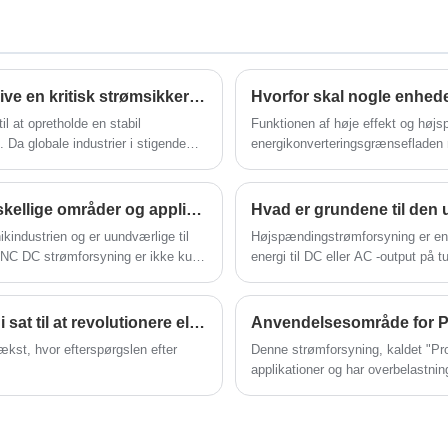
C
og lavere udsving.
Det bruges normalt i applikationer, der
kræver høj spænding og høj effekt, såsom
videnskabelige forskningseksperimenter,
industriel produktion og medicinsk udstyr.
Hvorfor er en AC-spændingsregulator ved at blive en kritisk strømsikkerhedsløsning i dag?
l at opretholde en stabil
Funktionen af ​​høje effekt og høj
a globale industrier i stigende
energikonverteringsgrænsefladen m
r
mationsudstyr, medicinsk udstyr,
rspørgslen efter stabil,
Nc DC strømforsyning opfylder behovene i forskellige områder og applikationer
ikindustrien og er uundværlige til
Højspændingstrømforsyning er en s
e NC DC strømforsyning er ikke kun
energi til DC eller AC -output på tus
enlige funktioner.
DC højspændingsstrømforsyning: Ny teknologi sat til at revolutionere elektronikindustrien
Anvendelsesområde for P
ækst, hvor efterspørgslen efter
Denne strømforsyning, kaldet "Pro
applikationer og har overbelastnin
overophedningsbeskyttelse og andre
elektrisk miljø.