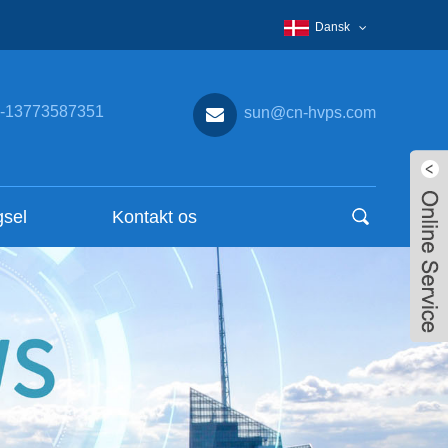
Dansk
-13773587351
sun@cn-hvps.com
gsel
Kontakt os
Live