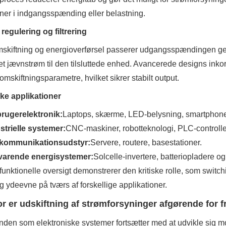
oner i indgangsspænding eller belastning.
regulering og filtrering
mskiftning og energioverførsel passerer udgangsspændingen gen
et jævnstrøm til den tilsluttede enhed. Avancerede designs inko
 omskiftningsparametre, hvilket sikrer stabilt output.
ke applikationer
rugerelektronik:
Laptops, skærme, LED-belysning, smartphon
strielle systemer:
CNC-maskiner, robotteknologi, PLC-controlle
ekommunikationsudstyr:
Servere, routere, basestationer.
varende energisystemer:
Solcelle-invertere, batteriopladere 
unktionelle oversigt demonstrerer den kritiske rolle, som switching
ig ydeevne på tværs af forskellige applikationer.
r er udskiftning af strømforsyninger afgørende for 
nden som elektroniske systemer fortsætter med at udvikle sig 