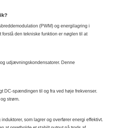
ik?
ulsbreddemodulation (PWM) og energilagring i
orstå den tekniske funktion er nøglen til at
e og udjævningskondensatorer. Denne
gt DC-spændingen til og fra ved høje frekvenser.
og strøm.
duktorer, som lagrer og overfører energi effektivt.
at opretholde et stabilt output på trods af