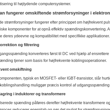
isering til højtydende computersystemer.
an fungerer omskiftende strømforsyninger i elektron
de strømforsyninger fungerer efter princippet om højfrekvent p
ske komponenter for at opnå effektiv spændingskonvertering. At f
e deres ydeevne og kompatibilitet med specifikke applikationer.
orrektion og filtrering
angsspænding konverteres først til DC ved hjælp af ensretter
nding tjener som basis for højfrekvente koblingsoperationer.
kvent omskiftning
mponenten, typisk en MOSFET- eller IGBT-transistor, slår hurti
oblingshandling muliggør præcis kontrol af udgangsspænding 
agring i induktorer og transformere
serede spænding påføres derefter højfrekvente transformere og in
roces reducerer energitab og gør det muligt for strømforsyningen 