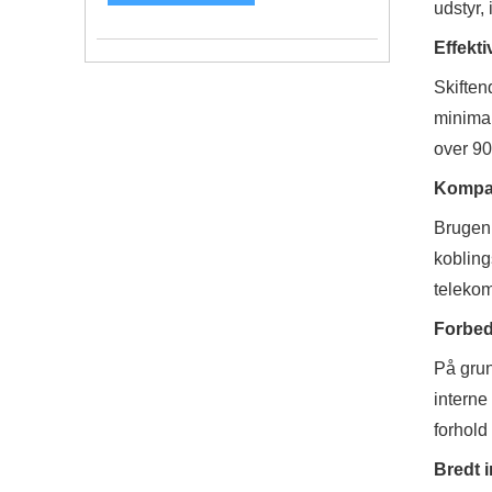
udstyr,
Effekti
Skiften
minimal
over 90
Kompak
Brugen 
kobling
telekom
Forbed
På grun
interne
forhold
Bredt