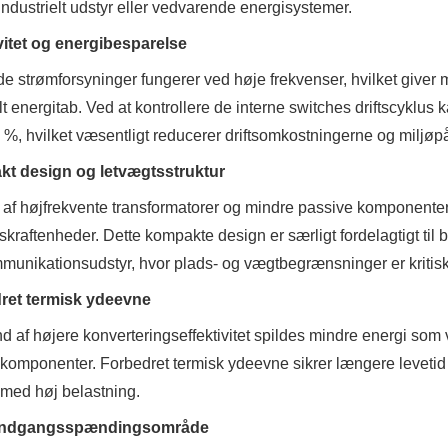
 industrielt udstyr eller vedvarende energisystemer.
vitet og energibesparelse
de strømforsyninger fungerer ved høje frekvenser, hvilket giver
t energitab. Ved at kontrollere de interne switches driftscyklus 
 %, hvilket væsentligt reducerer driftsomkostningerne og miljøp
t design og letvægtsstruktur
af ​​højfrekvente transformatorer og mindre passive komponente
skraftenheder. Dette kompakte design er særligt fordelagtigt til
munikationsudstyr, hvor plads- og vægtbegrænsninger er kritisk
ret termisk ydeevne
d af højere konverteringseffektivitet spildes mindre energi som 
 komponenter. Forbedret termisk ydeevne sikrer længere levetid 
 med høj belastning.
 indgangsspændingsområde