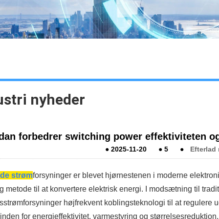
ustri nyheder
dan forbedrer switching power effektiviteten o
●
2025-11-20
●
5
●
Efterlad
nde strøm
forsyninger er blevet hjørnestenen i moderne elektroni
ig metode til at konvertere elektrisk energi. I modsætning til tra
sstrømforsyninger højfrekvent koblingsteknologi til at regulere
 inden for energieffektivitet, varmestyring og størrelsesreduktion.