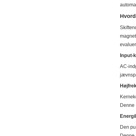
automat
Hvord
Skiften
magneti
evaluer
Input-k
AC-indg
jævnspæ
Højfre
Kerneko
Denne k
Energil
Den pul
Denne p