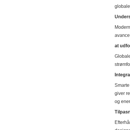
globale
Unders
Moderne
avancer
at udf
Globale
strømfo
Integr
Smarte 
giver r
og ener
Tilpas
Efterhå