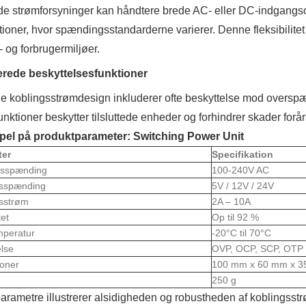
de strømforsyninger kan håndtere brede AC- eller DC-indgangso
tioner, hvor spændingsstandarderne varierer. Denne fleksibilitet u
- og forbrugermiljøer.
rede beskyttelsesfunktioner
 koblingsstrømdesign inkluderer ofte beskyttelse mod overspæn
unktioner beskytter tilsluttede enheder og forhindrer skader for
el på produktparameter: Switching Power Unit
ter
Specifikation
gsspænding
100-240V AC
sspænding
5V / 12V / 24V
sstrøm
2A – 10A
tet
Op til 92 %
mperatur
-20°C til 70°C
lse
OVP, OCP, SCP, OTP
oner
100 mm x 60 mm x 
250 g
arametre illustrerer alsidigheden og robustheden af ​​koblingsstrøm