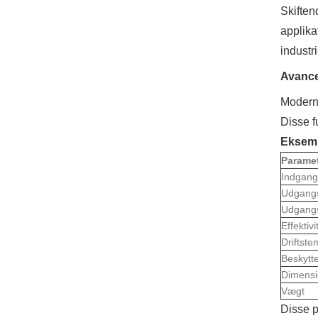
Skiften
applika
industri
Avance
Moderne
Disse f
Eksemp
Parame
Indgan
Udgang
Udgang
Effektivi
Driftste
Beskytte
Dimensi
Vægt
Disse p