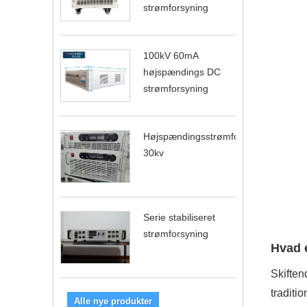
strømforsyning
100kV 60mA
højspændings DC
strømforsyning
Højspændingsstrømforsyning
30kv
Serie stabiliseret
strømforsyning
Hvad e
Skiften
traditi
Alle nye produkter