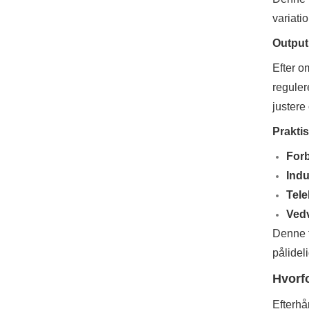
variati
Output 
Efter o
reguler
justere
Praktis
Forb
Indu
Tel
Ved
Denne f
pålidel
Hvorfo
Efterhå