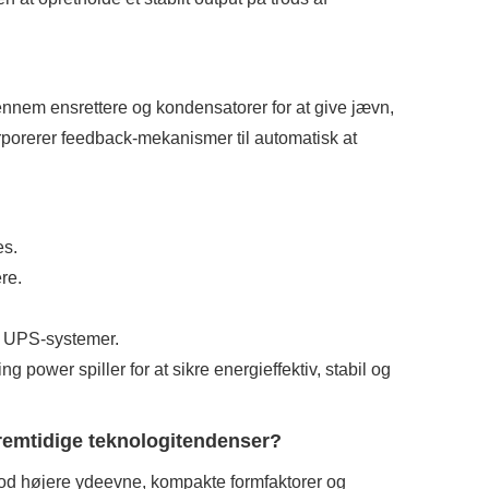
nem ensrettere og kondensatorer for at give jævn,
rporerer feedback-mekanismer til automatisk at
es.
re.
og UPS-systemer.
 power spiller for at sikre energieffektiv, stabil og
fremtidige teknologitendenser?
mod højere ydeevne, kompakte formfaktorer og