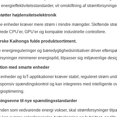
 energieffektivitetsstandarder, vil omskiftning af strømforsyninge
tøtter højdensitetselektronik
 enheder kræver mere strøm i mindre mængder. Skiftende strøms 
ede CPU'er, GPU'er og kompakte industrielle controllere.
orske Kaihongs fulde produktsortiment.
 energireguleringer og bæredygtighedsinitiativer driver efterspør
rsyninger minimerer energispild, tilpasser sig miljøvenlige des
ation med smarte enheder
enheder og IoT-applikationer kræver stabil, reguleret strøm und
esponsiv spændingskontrol og kan integreres med intelligente o
gioptimering.
ningsevne til nye spændingsstandarder
nden som vedvarende energi vokser, skal strømforsyninger tilp