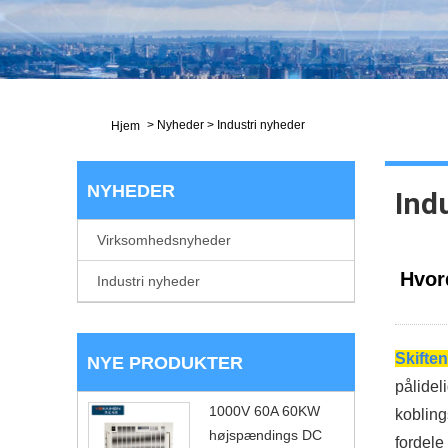
>
Nyheder
>
Industri nyheder
Hjem
NYHEDER
Ind
Virksomhedsnyheder
Hvor
Industri nyheder
Skifte
NYE PRODUKTER
pålidel
1000V 60A 60KW
kobling
højspændings DC
fordele